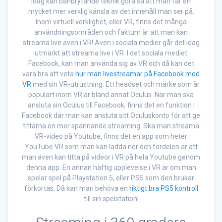
Idag kan banbrytande teknik göra så att man får en
mycket mer verklig känsla av det innehåll man ser på.
Inom virtuell verklighet, eller VR, finns det många
användningsområden och faktum är att man kan
streama live även i VR! Även i sociala medier går det idag
utmärkt att streama live i VR. I det sociala mediet
Facebook, kan man använda sig av VR och då kan det
vara bra att veta
hur man livestreamar på Facebook med
VR
med sin VR-utrustning. Ett headset och märke som är
populärt inom VR är bland annat Oculus. När man ska
ansluta sin Oculus till Facebook, finns det en funktion i
Facebook där man kan ansluta sitt Oculuskonto för att ge
tittarna en mer spännande streaming. Ska man streama
VR-video på Youtube, finns det en app som heter
YouTube VR som man kan ladda ner och fördelen är att
man även kan titta på videor i VR på hela Youtube genom
denna app. En annan häftig upplevelse i VR är om man
spelar spel på Playstation 5, eller PS5 som den brukar
förkortas. Då kan man behöva en
riktigt bra PS5 kontroll
till sin spelstation!