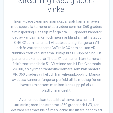
Streaming i 360 graders
vinkel
Inom videostreaming man skapar själv kan man även
med speciella kameror skapa videor som har 360 graders
filminspelning. Det säljs många bra 360-graders kameror
idag av kända märken och några är bland annat Insta360
ONE X2 som har smart AI-autojustering, fungerar i VR
och är vattentät samt GoPro MAX som är utan VR-
funktion men kan streama i riktigt bra HD-upplösning. Ett
par andra exempel är Theta Z1 som är en liten kamera i
fickformat med hela 51 GB minne och K1 Pro Cinematic
VR180, en dyr men fantastisk kamera som kan hantera
VR, 360 graders vinkel och har wifi-uppkoppling. Många
av dessa kameror fungerar perfekt att ta med sig för en
livestreaming som man kan lägga upp på olika
plattformar direkt.
Även om det kan kosta lite att investera i smart
utrustning som kan streama i 360 grader och i VR, kan
det vara en smart idé då man lockar fler tittare genom att