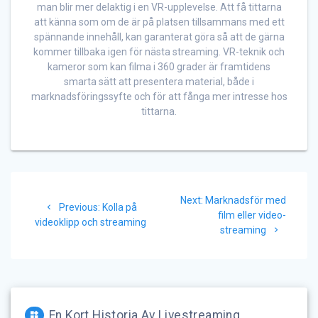
man blir mer delaktig i en VR-upplevelse. Att få tittarna
att känna som om de är på platsen tillsammans med ett
spännande innehåll, kan garanterat göra så att de gärna
kommer tillbaka igen för nästa streaming. VR-teknik och
kameror som kan filma i 360 grader är framtidens
smarta sätt att presentera material, både i
marknadsföringssyfte och för att fånga mer intresse hos
tittarna.
Inläggsnavigering
Next
Next:
Marknadsför med
Previous
Previous:
Kolla på
post:
film eller video-
post:
videoklipp och streaming
streaming
En Kort Historia Av Livestreaming