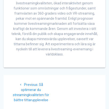
livestreamingkvaliteten, ökad interaktivitet genom
funktioner som omröstningar och frågestunder, samt
framväxten av 360-graders video och VR-streaming,
pekar mot en spännande framtid. Enligt prognoser
kommer livestreamingmarknaden att fortsätta växa
kraftigt de kommande åren. Genom att investera i rätt
teknik, förstå din publik och skapa engagerande innehåll,
kan du skapa minnesvärda upplevelser, oavsett var
tittarna befinner sig. Att experimentera och lära sig är
nyckeln till att leverera livestreaming-evenemang i
världsklass.
Inläggsnavigering
Previous
Previous:
Så
post:
optimerar du
streamingkvaliteten för
bättre tittarupplevelse