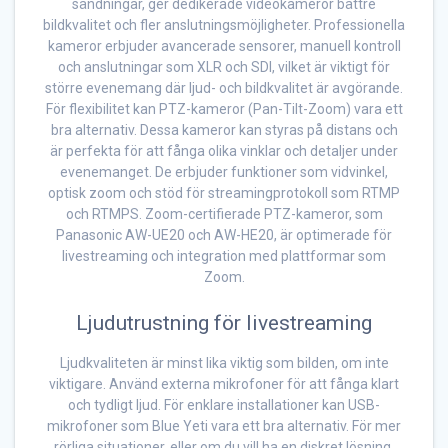
sändningar, ger dedikerade videokameror bättre
bildkvalitet och fler anslutningsmöjligheter. Professionella
kameror erbjuder avancerade sensorer, manuell kontroll
och anslutningar som XLR och SDI, vilket är viktigt för
större evenemang där ljud- och bildkvalitet är avgörande.
För flexibilitet kan PTZ-kameror (Pan-Tilt-Zoom) vara ett
bra alternativ. Dessa kameror kan styras på distans och
är perfekta för att fånga olika vinklar och detaljer under
evenemanget. De erbjuder funktioner som vidvinkel,
optisk zoom och stöd för streamingprotokoll som RTMP
och RTMPS. Zoom-certifierade PTZ-kameror, som
Panasonic AW-UE20 och AW-HE20, är optimerade för
livestreaming och integration med plattformar som
Zoom.
Ljudutrustning för livestreaming
Ljudkvaliteten är minst lika viktig som bilden, om inte
viktigare. Använd externa mikrofoner för att fånga klart
och tydligt ljud. För enklare installationer kan USB-
mikrofoner som Blue Yeti vara ett bra alternativ. För mer
rörliga situationer, eller om du vill ha en diskret lösning,