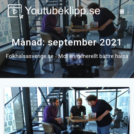
Skip
to
content
Månad:
september 2021
Folkhalsasverige.se - Mot en generellt bättre hälsa