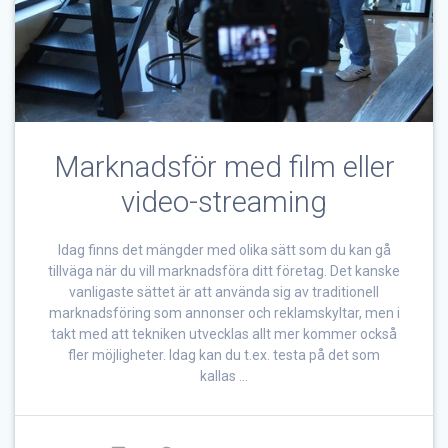
Marknadsför med film eller
video-streaming
Idag finns det mängder med olika sätt som du kan gå
tillväga när du vill marknadsföra ditt företag. Det kanske
vanligaste sättet är att använda sig av traditionell
marknadsföring som annonser och reklamskyltar, men i
takt med att tekniken utvecklas allt mer kommer också
fler möjligheter. Idag kan du t.ex. testa på det som
kallas …