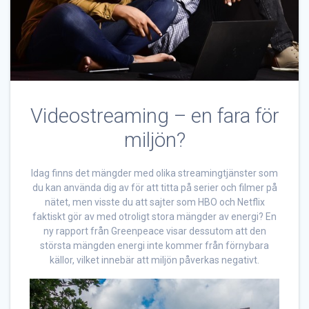
Videostreaming – en fara för
miljön?
Idag finns det mängder med olika streamingtjänster som
du kan använda dig av för att titta på serier och filmer på
nätet, men visste du att sajter som HBO och Netflix
faktiskt gör av med otroligt stora mängder av energi? En
ny rapport från Greenpeace visar dessutom att den
största mängden energi inte kommer från förnybara
källor, vilket innebär att miljön påverkas negativt.