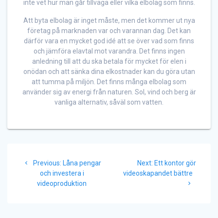
inte vet hur man går tillväga eller vilka elbolag som finns.
Att byta elbolag är inget måste, men det kommer ut nya
företag på marknaden var och varannan dag. Det kan
därför vara en mycket god idé att se över vad som finns
och jämföra elavtal mot varandra. Det finns ingen
anledning till att du ska betala för mycket för elen i
onödan och att sänka dina elkostnader kan du göra utan
att tumma på miljön. Det finns många elbolag som
använder sig av energi från naturen. Sol, vind och berg är
vanliga alternativ, såväl som vatten.
Inläggsnavigering
Previous
Next
Previous:
Låna pengar
Next:
Ett kontor gör
post:
post:
och investera i
videoskapandet bättre
videoproduktion