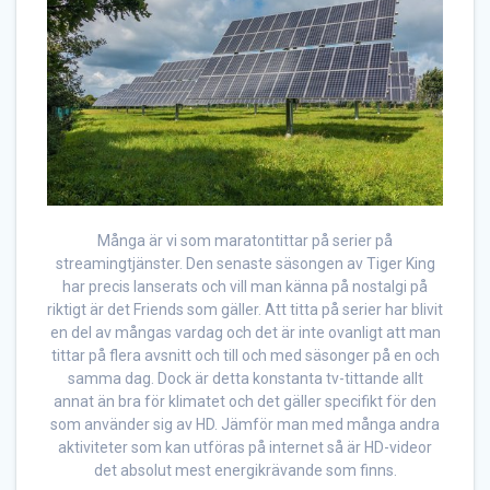
Många är vi som maratontittar på serier på
streamingtjänster. Den senaste säsongen av Tiger King
har precis lanserats och vill man känna på nostalgi på
riktigt är det Friends som gäller. Att titta på serier har blivit
en del av mångas vardag och det är inte ovanligt att man
tittar på flera avsnitt och till och med säsonger på en och
samma dag. Dock är detta konstanta tv-tittande allt
annat än bra för klimatet och det gäller specifikt för den
som använder sig av HD. Jämför man med många andra
aktiviteter som kan utföras på internet så är HD-videor
det absolut mest energikrävande som finns.