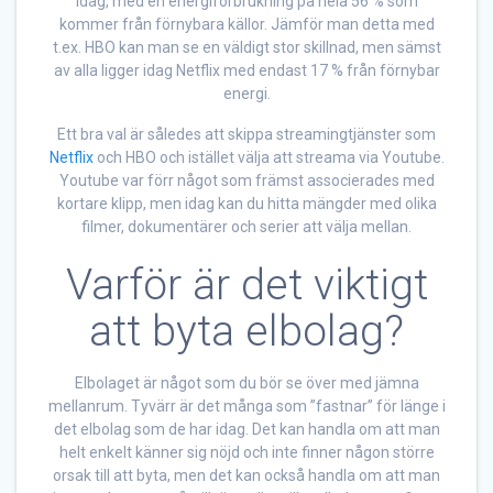
idag, med en energiförbrukning på hela 56 % som
kommer från förnybara källor. Jämför man detta med
t.ex. HBO kan man se en väldigt stor skillnad, men sämst
av alla ligger idag Netflix med endast 17 % från förnybar
energi.
Ett bra val är således att skippa streamingtjänster som
Netflix
och HBO och istället välja att streama via Youtube.
Youtube var förr något som främst associerades med
kortare klipp, men idag kan du hitta mängder med olika
filmer, dokumentärer och serier att välja mellan.
Varför är det viktigt
att byta elbolag?
Elbolaget är något som du bör se över med jämna
mellanrum. Tyvärr är det många som ”fastnar” för länge i
det elbolag som de har idag. Det kan handla om att man
helt enkelt känner sig nöjd och inte finner någon större
orsak till att byta, men det kan också handla om att man