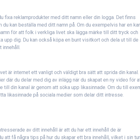
du fixa reklamprodukter med ditt namn eller din logga. Det finns
om du kan beställa med ditt namn på. Om du exempelvis har en ka
n för att folk i verkliga livet ska lägga märke till ditt tryck och
öka upp dig. Du kan också köpa en bunt visitkort och dela ut till de
 innehåll.
et är internet ett vanligt och väldigt bra sätt att sprida din kanal.
r där du delar med dig av inlägg när du skapat en ny video för a
tittare till din kanal är genom att söka upp likasinnade. Om du till ex
itta likasinnade på sociala medier som delar ditt intresse.
tresserade av ditt innehåll är att du har ett innehåll de är
att få några tips på hur du skapar ett bra innehåll, vilket i sin tu