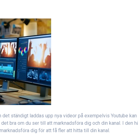
h det ständigt laddas upp nya videor på exempelvis Youtube kan
 är det bra om du ser till att marknadsföra dig och din kanal. I den h
knadsföra dig för att få fler att hitta till din kanal.