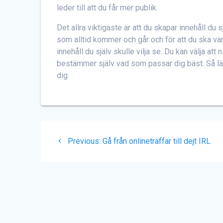
leder till att du får mer publik.
Det allra viktigaste är att du skapar innehåll du s
som alltid kommer och går och för att du ska vara
innehåll du själv skulle vilja se. Du kan välja att
bestämmer själv vad som passar dig bäst. Så län
dig.
Inläggsnavigering
Previous
Previous:
Gå från onlineträffar till dejt IRL
post: