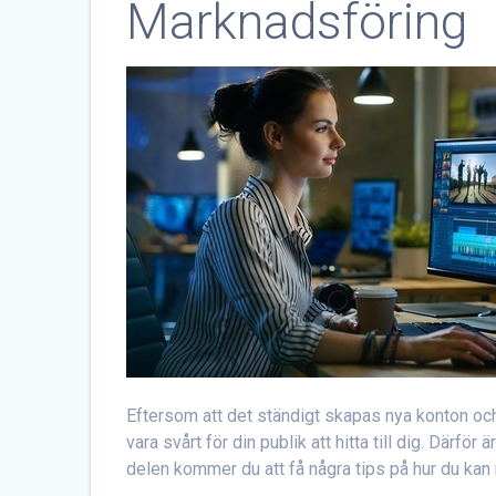
Marknadsföring
Eftersom att det ständigt skapas nya konton oc
vara svårt för din publik att hitta till dig. Därför
delen kommer du att få några tips på hur du kan mar