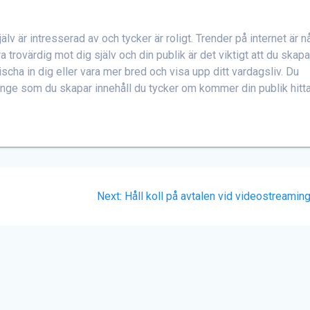
jälv är intresserad av och tycker är roligt. Trender på internet är 
 trovärdig mot dig själv och din publik är det viktigt att du skapa
 nischa in dig eller vara mer bred och visa upp ditt vardagsliv. Du
ge som du skapar innehåll du tycker om kommer din publik hitta 
Next
Next:
Håll koll på avtalen vid videostreamin
post: