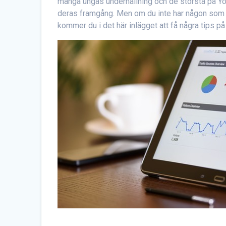
många ungas underhållning och de största på Yout
deras framgång. Men om du inte har någon som ser
kommer du i det här inlägget att få några tips på hu