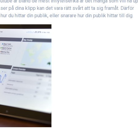
ube är bland de mest inflytelserika är det många som vill nå upp
 på dina klipp kan det vara rätt svårt att ta sig framåt. Därför
r du hittar din publik, eller snarare hur din publik hittar till dig.