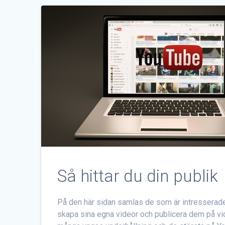
Så hittar du din publik
På den här sidan samlas de som är intresserade 
skapa sina egna videor och publicera dem på vi